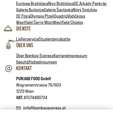
Eurovea Bratislava
Nivy Bratislava
OC Arkády Pankrác
Galerie Butovice
Galerie Šantovka
Nový Smíchov
OC Flora
Olympia Plzeň
Quadrio
Vodičkova
Westfield Černý Most
Westfield Chodov
Dienste
Lieferservice
Studentenrabatte
Über uns
Über Bombay Express
Karriere
Impressum
Geschäftsbedingungen
Kontakt
PUNJABI FOOD GmbH
Wagramerstrasse 79/603
1220 Wien
VAT:
ATU74489724
info@bombayexpress.at