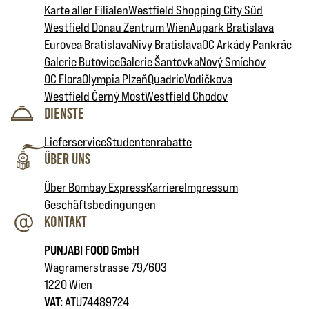
Karte aller Filialen
Westfield Shopping City Süd
Westfield Donau Zentrum Wien
Aupark Bratislava
Eurovea Bratislava
Nivy Bratislava
OC Arkády Pankrác
Galerie Butovice
Galerie Šantovka
Nový Smíchov
OC Flora
Olympia Plzeň
Quadrio
Vodičkova
Westfield Černý Most
Westfield Chodov
Dienste
Lieferservice
Studentenrabatte
Über uns
Über Bombay Express
Karriere
Impressum
Geschäftsbedingungen
Kontakt
PUNJABI FOOD GmbH
Wagramerstrasse 79/603
1220 Wien
VAT:
ATU74489724